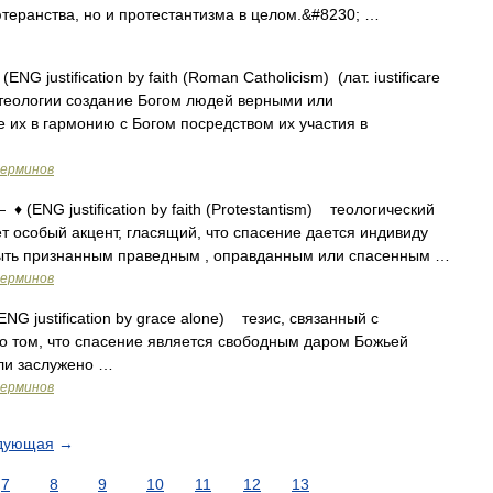
лютеранства, но и протестантизма в целом.&#8230; …
ENG justification by faith (Roman Catholicism) (лат. iustificare
теологии создание Богом людей верными или
е их в гармонию с Богом посредством их участия в
терминов
 ♦ (ENG justification by faith (Protestantism) теологический
т особый акцент, гласящий, что спасение дается индивиду
 быть признанным праведным , оправданным или спасенным …
терминов
NG justification by grace alone) тезис, связанный с
 о том, что спасение является свободным даром Божьей
или заслужено …
терминов
дующая
→
7
8
9
10
11
12
13