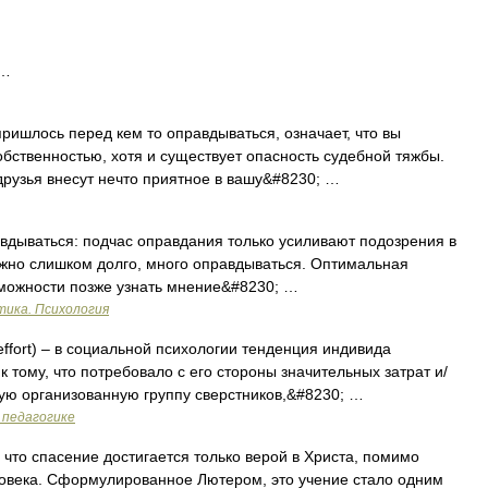
 …
ишлось перед кем то оправдываться, означает, что вы
обственностью, хотя и существует опасность судебной тяжбы.
рузья внесут нечто приятное в вашу&#8230; …
дываться: подчас оправдания только усиливают подозрения в
ужно слишком долго, много оправдываться. Оптимальная
зможности позже узнать мнение&#8230; …
тика. Психология
f effort) – в социальной психологии тенденция индивида
к тому, что потребовало c его стороны значительных затрат и/
кую организованную группу сверстников,&#8230; …
 педагогике
 что спасение достигается только верой в Христа, помимо
еловека. Сформулированное Лютером, это учение стало одним