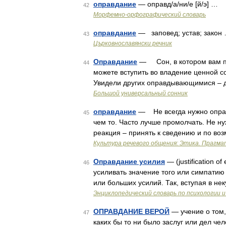
оправдание
— оправд/а/ни/е [й/э] …
42
Морфемно-орфографический словарь
оправдание
— заповед; устав; закон
43
Църковнославянски речник
Оправдание
— Сон, в котором вам пр
44
можете вступить во владение ценной с
Увидели других оправдывающимися – д
Большой универсальный сонник
оправдание
— Не всегда нужно оправ
45
чем то. Часто лучше промолчать. Не н
реакция – принять к сведению и по во
Культура речевого общения: Этика. Прагма
Оправдание усилия
— (justification o
46
усиливать значение того или симпатию 
или больших усилий. Так, вступая в не
Энциклопедический словарь по психологии и
ОПРАВДАНИЕ ВЕРОЙ
— учение о том,
47
каких бы то ни было заслуг или дел ч