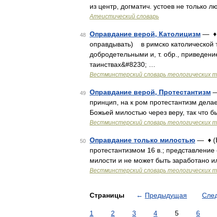
из центр, догматич. устоев не только 
Атеистический словарь
Оправдание верой, Католицизм
— ♦ (
48
оправдывать) в римско католической 
добродетельными и, т. обр., приведени
таинствах&#8230; …
Вестминстерский словарь теологических 
Оправдание верой, Протестантизм
—
49
принцип, на к ром протестантизм делае
Божьей милостью через веру, так что
Вестминстерский словарь теологических 
Оправдание только милостью
— ♦ (E
50
протестантизмом 16 в.; представление
милости и не может быть заработано 
Вестминстерский словарь теологических 
Страницы
←
Предыдущая
Сле
1
2
3
4
5
6