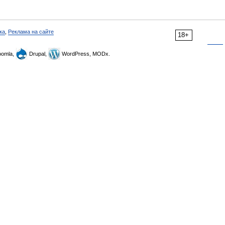
ка
,
Реклама на сайте
18+
omla,
Drupal,
WordPress, MODx.